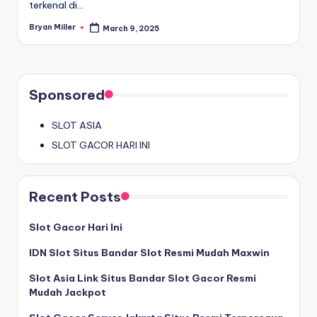
terkenal di…
Bryan Miller
March 9, 2025
Posted
by
Sponsored
SLOT ASIA
SLOT GACOR HARI INI
Recent Posts
Slot Gacor Hari Ini
IDN Slot Situs Bandar Slot Resmi Mudah Maxwin
Slot Asia Link Situs Bandar Slot Gacor Resmi
Mudah Jackpot