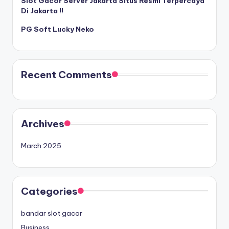
Slot Gacor Server Jakarta Situs Resmi Terpercaya
Di Jakarta !!
PG Soft Lucky Neko
Recent Comments
Archives
March 2025
Categories
bandar slot gacor
Business