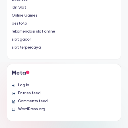
Idn Slot
Online Games
pestoto
rekomendasi slot online
slot gacor
slot terpercaya
Meta
Log in
Entries feed
Comments feed
WordPress.org