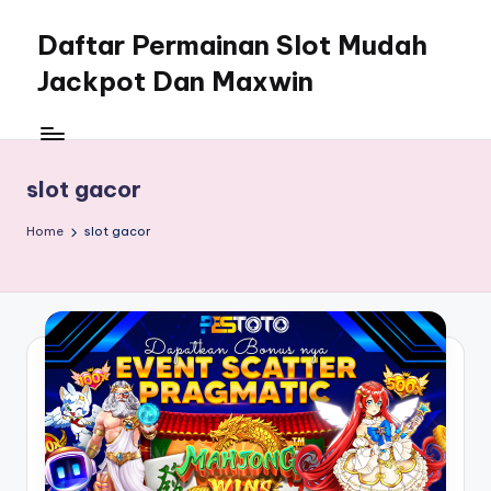
Daftar Permainan Slot Mudah
Skip
to
Jackpot Dan Maxwin
content
Bandar
Slot
Gacor
slot gacor
Home
slot gacor