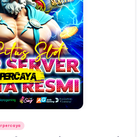
erpercaya