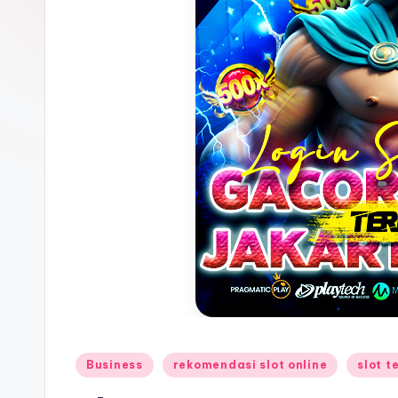
Posted
Business
rekomendasi slot online
slot t
in