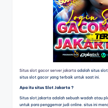
Situs slot gacor server jakarta
adalah situs slot
situs slot gacor yang terbaik untuk saat ini.
Apa itu situs Slot Jakarta ?
Situs slot jakarta adalah sebuah wadah atau 
untuk para penggemar judi online. situs ini 