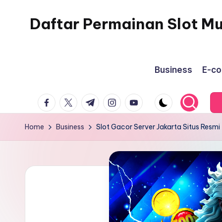
Daftar Permainan Slot M
Skip
to
Bandar
content
Slot
Business
E-c
Gacor
facebook.com
twitter.com
t.me
instagram.com
youtube.com
Home
Business
Slot Gacor Server Jakarta Situs Resmi 