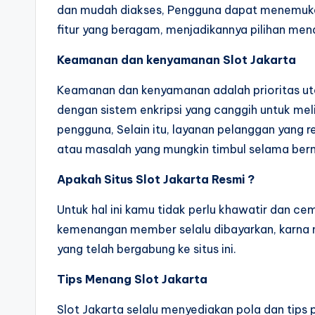
dan mudah diakses, Pengguna dapat menemukan
fitur yang beragam, menjadikannya pilihan men
Keamanan dan kenyamanan Slot Jakarta
Keamanan dan kenyamanan adalah prioritas utama
dengan sistem enkripsi yang canggih untuk mel
pengguna, Selain itu, layanan pelanggan yang
atau masalah yang mungkin timbul selama ber
Apakah Situs Slot Jakarta Resmi ?
Untuk hal ini kamu tidak perlu khawatir dan cem
kemenangan member selalu dibayarkan, karn
yang telah bergabung ke situs ini.
Tips Menang Slot Jakarta
Slot Jakarta selalu menyediakan pola dan tips p