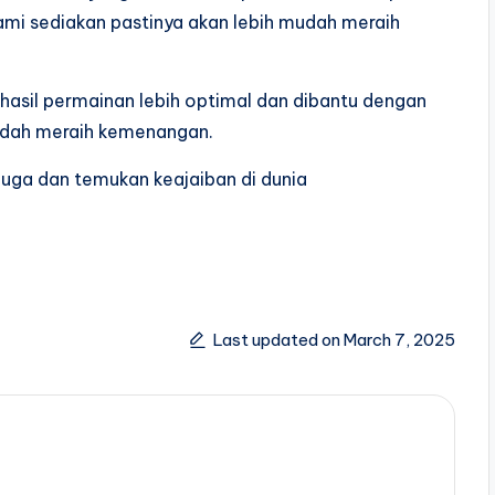
ami sediakan pastinya akan lebih mudah meraih
hasil permainan lebih optimal dan dibantu dengan
mudah meraih kemenangan.
juga dan temukan keajaiban di dunia
Last updated on March 7, 2025