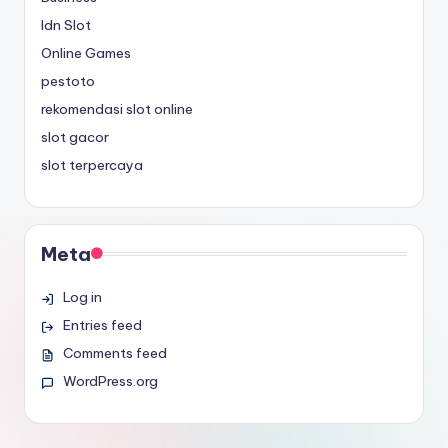
Idn Slot
Online Games
pestoto
rekomendasi slot online
slot gacor
slot terpercaya
Meta
Log in
Entries feed
Comments feed
WordPress.org