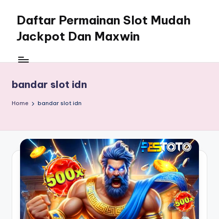
Daftar Permainan Slot Mudah
Skip
to
Jackpot Dan Maxwin
content
Bandar
Slot
Gacor
bandar slot idn
Home
bandar slot idn